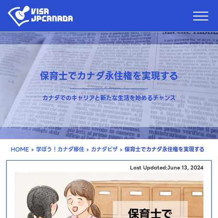
保育士でカナダ永住権を実現する
カナダでのキャリアと新たな生活を始めるチャンス
HOME
›
学ぼう！カナダ移住
›
カナダビザ
›
保育士でカナダ永住権を実現する
Last Updated:June 13, 2024