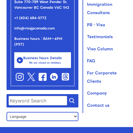
Suite 770-789 West Pender St.
Immigration
Vancouver BC Canada V6C 1H2
Consultans
+1 (604) 684-5772
PR・Visa
info@visajpcanada.com
Testimonials
Business hours：8AM～4PM
(PST)
Visa Column
Business hours Details
FAQ
We are closed on Holidays
For Corporate
Clients
Company
Contact us