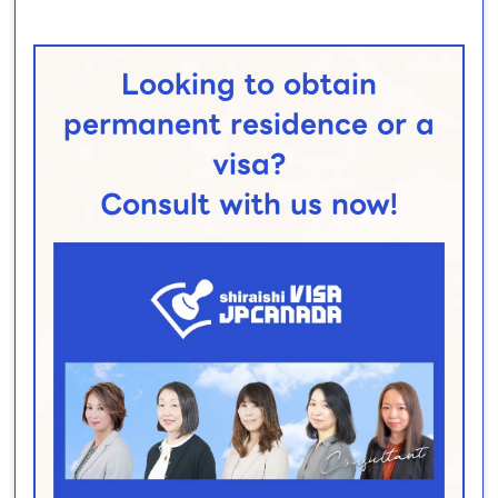
Looking to obtain
permanent residence or a
visa?
Consult with us now!