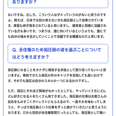
ありますか？
ないですね。むしろ、こういう人はダメっていうのがないと思うのです
よ。例えば、日本では目の見えない方も指圧師として従事されていま
す。感覚も研ぎ澄まされていると思いますし、健常者と同様に活躍され
ている方も多いです。つまりは、誰に向いているというよりも、誰にで
も自分の強みを生かしていくことで活躍できる職種なのだと思います。
Q. 永住権のため指圧師の道を選ぶことについて
はどう考えますか？
指圧師になることをカナダに移民する手段として割り切ってもいいと思
いますよ。移民できたら指圧以外のキャリアを目指しても良いわけで
す。それでも指圧は自分のスキルの一つになるわけですし。
ただ、指圧にそれほど興味がなかったとしても、やっていくうちにどん
どん好きになる人をたくさん見てきました。指圧師の仕事はお客さんの
反応をものすごくダイレクトにもらえるので、一度それを味わってしま
うと、やっぱり指圧師という仕事をずっと続けていきたいと思うように
なります。だから目的が永住権取得だったとしても、指圧師として働い