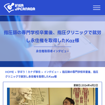
指圧師の専門学校卒業後、指圧クリニックで就労
し永住権を取得したKaz様
永住権取得者インタビュー
HOME
›
学ぼう！カナダ移住
›
インタビュー
›
指圧師の専門学校卒業後、指圧
クリニックで就労し永住権を取得したKaz様
更新日:2024年4月2日