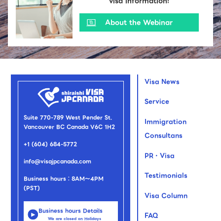
visa information!
About the Webinar
Visa News
Service
Suite 770-789 West Pender St.
Immigration
Vancouver BC Canada V6C 1H2
Consultans
+1 (604) 684-5772
PR・Visa
info@visajpcanada.com
Testimonials
Business hours：8AM～4PM
(PST)
Visa Column
Business hours Details
FAQ
We are closed on Holidays