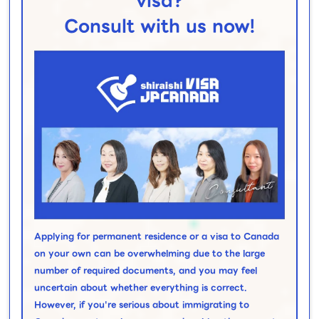
visa?
Consult with us now!
Applying for permanent residence or a visa to Canada
on your own can be overwhelming due to the large
number of required documents, and you may feel
uncertain about whether everything is correct.
However, if you're serious about immigrating to