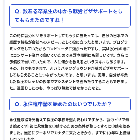
Q. 数ある卒業生の中から就労ビザサポートをし
てもらえたのですね！
この時に就労ビザをサポートしてもらうに当たっては、自分の日本での
経歴や特技が会社へのアピールとして役に立ったと思います。プログラ
ミングをしていたからコンピュータに強かったですし、実は20代の頃に
はコンサート業界で働いていたので音響や照明にも詳しいです。さらに
予備校で働いていたので、人に何かを教えるというスキルもあります。
その、何でもできます、というバックグラウンドが就労ビザをサポート
してもらえることにつながったのでは、と思います。実際、自分が卒業
した指圧カレッジの授業でアシスタントを務めたりすることもできまし
た。遠回りしたのも、やっぱり無駄ではなかったなと。
Q. 永住権申請を始めたのはいつでしたか？
永住権取得を見据えて指圧の学校を選んだわけですから、就労ビザで働
き始めて1年後に永住権を申請するための条件が整ってすぐに申請を始め
ました。最初にワーホリでカナダに来たときから、すでに10年以上経過
していましたね。