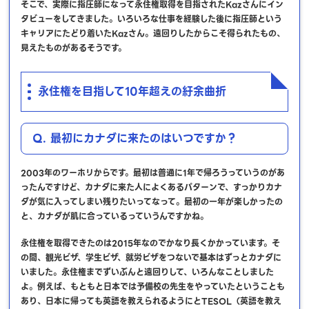
そこで、実際に指圧師になって永住権取得を目指されたKazさんにイン
タビューをしてきました。いろいろな仕事を経験した後に指圧師という
キャリアにたどり着いたKazさん。遠回りしたからこそ得られたもの、
見えたものがあるそうです。
永住権を目指して10年超えの紆余曲折
Q. 最初にカナダに来たのはいつですか？
2003年のワーホリからです。最初は普通に1年で帰ろうっていうのがあ
ったんですけど、カナダに来た人によくあるパターンで、すっかりカナ
ダが気に入ってしまい残りたいってなって。最初の一年が楽しかったの
と、カナダが肌に合っているっていうんですかね。
永住権を取得できたのは2015年なのでかなり長くかかっています。そ
の間、観光ビザ、学生ビザ、就労ビザをつないで基本はずっとカナダに
いました。永住権までずいぶんと遠回りして、いろんなことしました
よ。例えば、もともと日本では予備校の先生をやっていたということも
あり、日本に帰っても英語を教えられるようにとTESOL（英語を教え