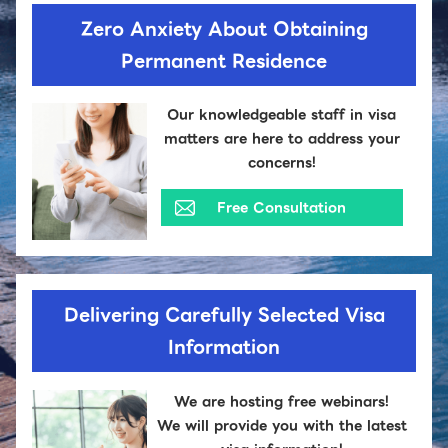
Zero Anxiety About Obtaining
Permanent Residence
Our knowledgeable staff in visa
matters are here to address your
concerns!
Free Consultation
Delivering Carefully Selected Visa
Information
We are hosting free webinars!
We will provide you with the latest