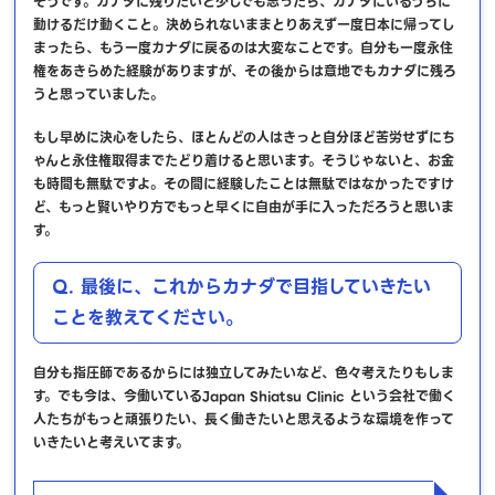
そうです。カナダに残りたいと少しでも思ったら、カナダにいるうちに
動けるだけ動くこと。決められないままとりあえず一度日本に帰ってし
まったら、もう一度カナダに戻るのは大変なことです。自分も一度永住
権をあきらめた経験がありますが、その後からは意地でもカナダに残ろ
うと思っていました。
もし早めに決心をしたら、ほとんどの人はきっと自分ほど苦労せずにち
ゃんと永住権取得までたどり着けると思います。そうじゃないと、お金
も時間も無駄ですよ。その間に経験したことは無駄ではなかったですけ
ど、もっと賢いやり方でもっと早くに自由が手に入っただろうと思いま
す。
Q. 最後に、これからカナダで目指していきたい
ことを教えてください。
自分も指圧師であるからには独立してみたいなど、色々考えたりもしま
す。
でも今は、今働いているJapan Shiatsu Clinic という会社で働く
人たちがもっと頑張りたい、長く働きたいと思えるような環境を作って
いきたいと考えいてます。