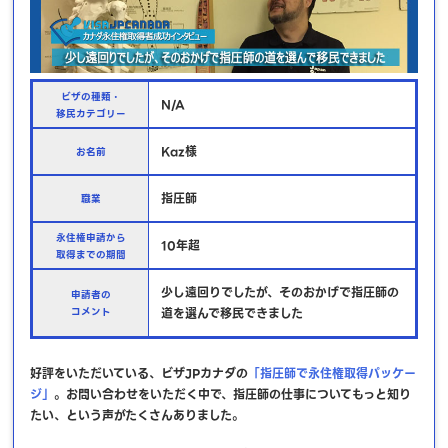
ビザの種類・
N/A
移民カテゴリー
Kaz様
お名前
指圧師
職業
永住権申請から
10年超
取得までの期間
少し遠回りでしたが、そのおかげで指圧師の
申請者の
コメント
道を選んで移民できました
好評をいただいている、ビザJPカナダの
「指圧師で永住権取得パッケー
ジ」
。お問い合わせをいただく中で、指圧師の仕事についてもっと知り
たい、という声がたくさんありました。